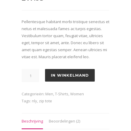
5.00
op 5
gebaseerd
op
klantbeoordelingen
Pellentesque habitant morbi tristique senectus et
netus et malesuada fames ac turpis egestas.
Vestibulum tortor quam, feugiat vitae, ultricies
eget, tempor sit amet, ante. Donec eu libero sit
amet quam egestas semper. Aenean ultricies mi
vitae est. Mauris placerat eleifend leo.
Simple
IN WINKELMAND
Baseball
aantal
Categorieën:
Men
,
T-Shirts
,
Women
Tags:
nly
,
zip tote
Beschrijving
Beoordelingen (2)