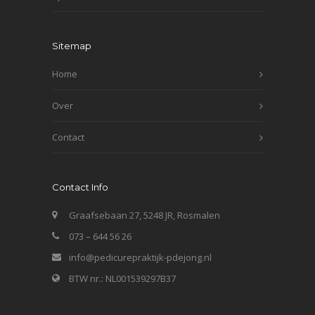
Sitemap
Home
Over
Contact
Contact Info
Graafsebaan 27, 5248 JR, Rosmalen
073 – 644 56 26
info@pedicurepraktijk-pdejong.nl
BTW nr.: NL001539297B37