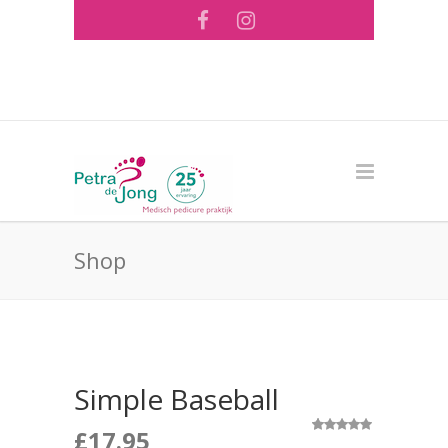
Tel: 073 - 644 56 26 ·
info@pedicurepraktijk-
pdejong.nl
Shop
Simple Baseball
£
17.95
2
Waardering