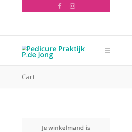
Tel: 073 - 644 56 26 ·
info@pedicurepraktijk-
pdejong.nl
Cart
Je winkelmand is